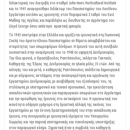
διδακτορική του διατριβή στο σταθμό John Innes Horticultural Institute
και το 1941 αναγορεύθηκε διδάκτωρ του Πανεπιστημίου του Λονδίνου.
Εργάστηκε κατόπιν ως ερευνητής στον Πειραματικό Σταθμό του East
Malling της Αγγλίας και παράλληλα ως διευθυντής σε αγρόκτημα του
Lloyd George όπου απέκτησε πρακτική εμπειρία.
Το 1945 επιστρέφει στην Ελλάδα και εργάζεται ερευνητικά στη Γεωπονική
Σχολή του Αριστοτέλειου Πανεπιστημίου σε θέματα ασυμβιβάστου και
στειρότητας των οπωροφόρων δένδρων. Η έρευνά του αυτή συνέβαλε
ουσιαστικά στην αναγόρευσή του το 1948 σε υφηγητή Δενδροκομίας.
Την ίδια χρονιά, ο Θρασύβουλος Ραπτόπουλος, εκλέγεται Τακτικός
Καθηγητής της Έδρας της Δενδροκομίας σε ηλικία μόλις 35 ετών. Από της
εκλογής του και μετά, ο καθηγητής Ραπτόπουλος επιδίδεται δημιουργικά
και με σύγχρονες αντιλήψεις στην ανασυγκρότηση και οργάνωση του
Εργαστηρίου Δενδροκομίας με αναβάθμιση του εξοπλισμού του, τη
στελέχωση με επιστημονικό και τεχνικό προσωπικό, την εγκατάσταση
εκπαιδευτικών-ερευνητικών και παραγωγικών οπωρώνων στο Αγρόκτημα
και την προώθηση της έρευνας στο αντικείμενό του. Η οργανωτική του
ικανότητα οδήγησε γρήγορα στη δραστική αλλαγή της εικόνας του
Εργαστηρίου με την έντονη δραστηριοποίησή του στην εκπαίδευση και
έρευνα, στη συνεργασία με ερευνητικά ιδρύματα του Υπουργείου
Γεωργίας και την παροχή επιστημονικής και τεχνολογικής υποστήριξης
στον παραγωγικό κόσμο. Σημαντική ήταν η συμβολή του καθηγητή