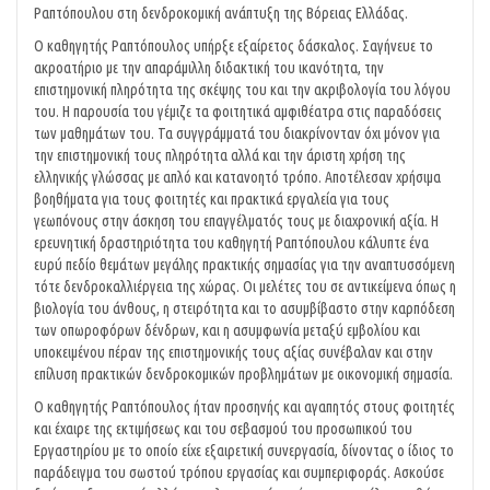
Ραπτόπουλου στη δενδροκομική ανάπτυξη της Βόρειας Ελλάδας.
Ο καθηγητής Ραπτόπουλος υπήρξε εξαίρετος δάσκαλος. Σαγήνευε το
ακροατήριο με την απαράμιλλη διδακτική του ικανότητα, την
επιστημονική πληρότητα της σκέψης του και την ακριβολογία του λόγου
του. Η παρουσία του γέμιζε τα φοιτητικά αμφιθέατρα στις παραδόσεις
των μαθημάτων του. Τα συγγράμματά του διακρίνονταν όχι μόνον για
την επιστημονική τους πληρότητα αλλά και την άριστη χρήση της
ελληνικής γλώσσας με απλό και κατανοητό τρόπο. Αποτέλεσαν χρήσιμα
βοηθήματα για τους φοιτητές και πρακτικά εργαλεία για τους
γεωπόνους στην άσκηση του επαγγέλματός τους με διαχρονική αξία. Η
ερευνητική δραστηριότητα του καθηγητή Ραπτόπουλου κάλυπτε ένα
ευρύ πεδίο θεμάτων μεγάλης πρακτικής σημασίας για την αναπτυσσόμενη
τότε δενδροκαλλιέργεια της χώρας. Οι μελέτες του σε αντικείμενα όπως η
βιολογία του άνθους, η στειρότητα και το ασυμβίβαστο στην καρπόδεση
των οπωροφόρων δένδρων, και η ασυμφωνία μεταξύ εμβολίου και
υποκειμένου πέραν της επιστημονικής τους αξίας συνέβαλαν και στην
επίλυση πρακτικών δενδροκομικών προβλημάτων με οικονομική σημασία.
Ο καθηγητής Ραπτόπουλος ήταν προσηνής και αγαπητός στους φοιτητές
και έχαιρε της εκτιμήσεως και του σεβασμού του προσωπικού του
Εργαστηρίου με το οποίο είχε εξαιρετική συνεργασία, δίνοντας ο ίδιος το
παράδειγμα του σωστού τρόπου εργασίας και συμπεριφοράς. Ασκούσε