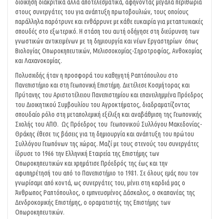
διοίκηση διακριτικά αλλά αποτελεσματικά, αφήνοντας μεγάλα περιθώρια
στους συνεργάτες του για ανάπτυξη πρωτοβουλιών, τους οποίους
παράλληλα παρότρυνε και ενθάρρυνε με κάθε ευκαιρία για μεταπτυχιακές
σπουδές στο εξωτερικό. Η στάση του αυτή οδήγησε στη διεύρυνση των
γνωστικών αντικειμένων με τη δημιουργία και νέων Εργαστηρίων όπως
Βιολογίας Οπωροκηπευτικών, Μελισσοκομίας-Σηροτροφίας, Ανθοκομίας
και Λαχανοκομίας.
Πολυσχιδής ήταν η προσφορά του καθηγητή Ραπτόπουλου στο
Πανεπιστήμιο και στη Γεωπονική Επιστήμη. Διετέλεσε Κοσμήτορας και
Πρύτανης του Αριστοτέλειου Πανεπιστημίου και επανειλημμένα Πρόεδρος
του Διοικητικού Συμβουλίου του Αγροκτήματος, διαδραματίζοντας
σπουδαίο ρόλο στη μεταπολεμική εξέλιξη και αναβάθμιση της Γεωπονικής
Σχολής του ΑΠΘ. Ως Πρόεδρος του Γεωπονικού Συλλόγου Μακεδονίας-
Θράκης έθεσε τις βάσεις για τη δημιουργία και ανάπτυξη του πρώτου
Συλλόγου Γεωπόνων της χώρας. Μαζί με τους στενούς του συνεργάτες
ίδρυσε το 1966 την Ελληνική Εταιρεία της Επιστήμης των
Οπωροκηπευτικών και χρημάτισε Πρόεδρός της έως και την
αφυπηρέτησή του από το Πανεπιστήμιο το 1981. Σε όλους εμάς που τον
γνωρίσαμε από κοντά, ως συνεργάτες του, μένει στη καρδιά μας ο
Άνθρωπος Ραπτόπουλος, ο εμπνευσμένος Δάσκαλος, ο σκαπανέας της
Δενδροκομικής Επιστήμης, ο οραματιστής της Επιστήμης των
Οπωροκηπευτικών.