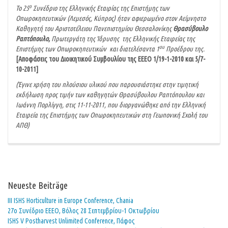
ο
Το 25
Συνέδριο της Ελληνικής Εταιρίας της Επιστήμης των
Οπωροκηπευτικών (Λεμεσός, Κύπρος) ήταν αφιερωμένο στον Αείμνηστο
Καθηγητή του Αριστοτέλειου Πανεπιστημίου Θεσσαλονίκης
Θρασύβουλο
Ραπτόπουλο,
Πρωτεργάτη της Ίδρυσης της Ελληνικής Εταιρείας της
ου
Επιστήμης των Οπωροκηπευτικών και διατελέσαντα 1
Προέδρου της.
[
Αποφάσεις του Διοικητικού Συμβουλίου της ΕΕΕΟ 1/19-1-2010 και 5/7-
10-2011
]
(Έγινε χρήση του πλούσιου υλικού που παρουσιάστηκε στην τιμητική
εκδήλωση προς τιμήν των καθηγητών Θρασύβουλου Ραπτόπουλου και
Ιωάννη Πορλίγγη, στις 11-11-2011, που διοργανώθηκε από την Ελληνική
Εταιρεία της Επιστήμης των Οπωροκηπευτικών στη Γεωπονική Σχολή του
ΑΠΘ)
Neueste Beiträge
ΙΙΙ ISHS Horticulture in Europe Conference, Chania
27o Συνέδριο ΕΕΕΟ, Βόλος 28 Σεπτεμβρίου-1 Οκτωβρίου
ISHS V Postharvest Unlimited Conference, Πάφος