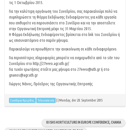
τις 1 Οκτωβρίου 2015.
Για την καλύτερη οργάνωση του Συνεδρίου, σας παρακαλούμε πολύ να
συμπληρώσετε τη Φόρμα Εκδήλωσης Ενδιαφέροντος για κάθε εργασία
που επιθυμείτε να παρουσιάσετε στο Συνέδριο και να την αποστείλετε
στην Οργανωτική Επιτροπή μέχρι τις 31 Μαρτίου 2015.
Η Φόρμα Εκδήλωσης Ενδιαφέροντος βρίσκεται στο link του Συνεδρίου ή
ως επισυναπτόμενο στο παρόν μήνυμα.
Παρακαλούμε να προωθήσετε την ανακοίνωση σε κάθε ενδιαφερόμενο.
Για περισσότερες πληροφορίες μπορείτε να ενημερωθείτε από το site του
Συνεδρίου στο http://27eeeo.agr.uth.gr/
Για τυχόν ερωτήσεις στείλτε μας μήνυμα στο 27eeeo@uth.gr ή στο
gnanos@agr.uth.gr
Γιώργος Νάνος, Πρόεδρος της Οργανωτικής Επιτροπής
|
|
Monday, der 28. September 2015
Συνέδρια-Ημερίδες
Τελευταία νέα
ΙΙΙ ISHS HORTICULTURE IN EUROPE CONFERENCE, CHANIA