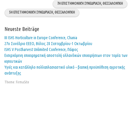
7Η ΕΠΙΣΤΗΜΟΝΙΚΉ ΣΥΝΕΔΡΊΑΣΗ, ΘΕΣΣΑΛΟΝΊΚΗ
5Η ΕΠΙΣΤΗΜΟΝΙΚΉ ΣΥΝΕΔΡΊΑΣΗ, ΘΕΣΣΑΛΟΝΊΚΗ
Neueste Beiträge
ΙΙΙ ISHS Horticulture in Europe Conference, Chania
27o Συνέδριο ΕΕΕΟ, Βόλος 28 Σεπτεμβρίου-1 Οκτωβρίου
ISHS V Postharvest Unlimited Conference, Πάφος
Εισερχόμενη επιχειρηματική αποστολή ολλανδικών επιχειρήσεων στον τομέα των
κηπευτικών
Υγιές και κατάλληλο πολλαπλασιαστικό υλικό – βασική προϋπόθεση αγροτικής
ανάπτυξης
Theme:
FirmaSite