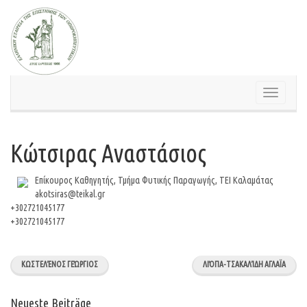
Springe
zum
Inhalt
Schalte
Navigatio
Κώτσιρας Αναστάσιος
Επίκουρος Καθηγητής, Τμήμα Φυτικής Παραγωγής, ΤΕΙ Καλαμάτας
akotsiras@teikal.gr
+302721045177
+302721045177
ΚΩΣΤΕΛΈΝΟΣ ΓΕΏΡΓΙΟΣ
ΛΙΌΠΑ-ΤΣΑΚΑΛΊΔΗ ΑΓΛΑΪΑ
Neueste Beiträge