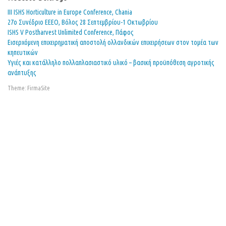
ΙΙΙ ISHS Horticulture in Europe Conference, Chania
27o Συνέδριο ΕΕΕΟ, Βόλος 28 Σεπτεμβρίου-1 Οκτωβρίου
ISHS V Postharvest Unlimited Conference, Πάφος
Εισερχόμενη επιχειρηματική αποστολή ολλανδικών επιχειρήσεων στον τομέα των
κηπευτικών
Υγιές και κατάλληλο πολλαπλασιαστικό υλικό – βασική προϋπόθεση αγροτικής
ανάπτυξης
Theme:
FirmaSite