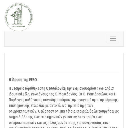
Skip
to
content
Toggle
navigation
Η ίδρυση της ΕΕΕΟ
Η Εταιρεία ιδρύθηκε στη Θεσσαλονίκη την 25η Ιανουαρίου 1966 από 21
ιδρυτικά μέλη, γεωπόνους της Κ. Μακεδονίας. Οι Θ. Ραπτόπουλος και Ι.
Πορλίγγης πολύ νωρίς συνειδητοποίησαν την αναγκαιότητα της ίδρυσης
επιστημονικής εταιρείας με αντικείμενο την επιστήμη των
οπωροκηπευτικών. Θεώρησαν ότι μια τέτοια εταιρεία θα λειτουργήσει ως
όχημα διάδοσης των επιστημονικών γνώσεων στον τομέα των
οπωροκηπευτικών και ως πόλος συνάντησης και συνεργασίας των