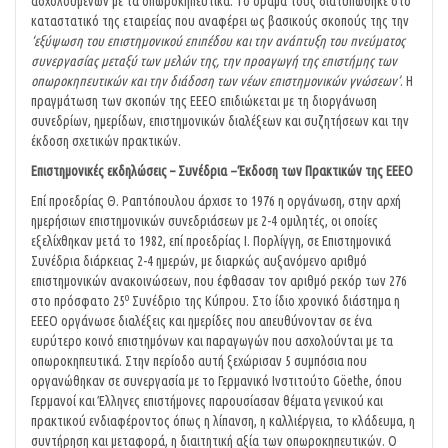
ασχολουμένων με τα οπωροκηπευτικά. Το όραμα τους διατυπώθηκε στο
καταστατικό της εταιρείας που αναφέρει ως βασικούς σκοπούς της την
‘εξύψωση του επιστημονικού επιπέδου και την ανάπτυξη του πνεύματος
συνεργασίας μεταξύ των μελών της, την προαγωγή της επιστήμης των
οπωροκηπευτικών και την διάδοση των νέων επιστημονικών γνώσεων’
. Η
πραγμάτωση των σκοπών της ΕΕΕΟ επιδιώκεται με τη διοργάνωση
συνεδρίων, ημερίδων, επιστημονικών διαλέξεων και συζητήσεων και την
έκδοση σχετικών πρακτικών.
Επιστημονικές εκδηλώσεις – Συνέδρια
–
Έκδοση των Πρακτικών της ΕΕΕΟ
Επί προεδρίας Θ. Ραπτόπουλου άρχισε το 1976 η οργάνωση, στην αρχή
ημερήσιων επιστημονικών συνεδριάσεων με 2-4 ομιλητές, οι οποίες
εξελίχθηκαν μετά το 1982, επί προεδρίας Ι. Πορλίγγη, σε Επιστημονικά
Συνέδρια διάρκειας 2-4 ημερών, με διαρκώς αυξανόμενο αριθμό
επιστημονικών ανακοινώσεων, που έφθασαν τον αριθμό ρεκόρ των 276
ο
στο πρόσφατο 25
Συνέδριο της Κύπρου. Στο ίδιο χρονικό διάστημα η
ΕΕΕΟ οργάνωσε διαλέξεις και ημερίδες που απευθύνονταν σε ένα
ευρύτερο κοινό επιστημόνων και παραγωγών που ασχολούνται με τα
οπωροκηπευτικά. Στην περίοδο αυτή ξεχώρισαν 5 συμπόσια που
οργανώθηκαν σε συνεργασία με το Γερμανικό Ινστιτούτο Göethe, όπου
Γερμανοί και Έλληνες επιστήμονες παρουσίασαν θέματα γενικού και
πρακτικού ενδιαφέροντος όπως η λίπανση, η καλλιέργεια, το κλάδευμα, η
συντήρηση και μεταφορά, η διαιτητική αξία των οπωροκηπευτικών. O