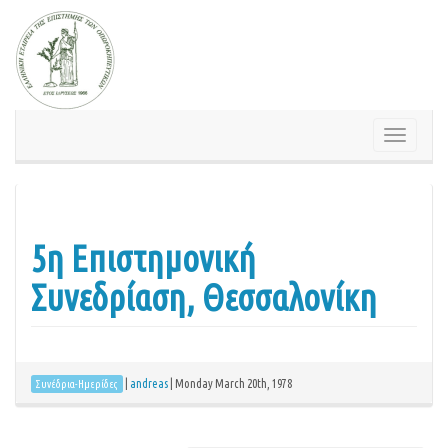
Skip
to
content
Toggle
navigation
5η Επιστημονική
Συνεδρίαση, Θεσσαλονίκη
|
andreas
|
Monday March 20th, 1978
Συνέδρια-Ημερίδες