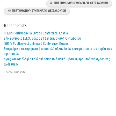
6Η ΕΠΙΣΤΗΜΟΝΙΚΉ ΣΥΝΕΔΡΊΑΣΗ, ΘΕΣΣΑΛΟΝΊΚΗ
4Η ΕΠΙΣΤΗΜΟΝΙΚΉ ΣΥΝΕΔΡΊΑΣΗ, ΘΕΣΣΑΛΟΝΊΚΗ
Recent Posts
ΙΙΙ ISHS Horticulture in Europe Conference, Chania
27o Συνέδριο ΕΕΕΟ, Βόλος 28 Σεπτεμβρίου-1 Οκτωβρίου
ISHS V Postharvest Unlimited Conference, Πάφος
Εισερχόμενη επιχειρηματική αποστολή ολλανδικών επιχειρήσεων στον τομέα των
κηπευτικών
Υγιές και κατάλληλο πολλαπλασιαστικό υλικό – βασική προϋπόθεση αγροτικής
ανάπτυξης
Theme:
FirmaSite