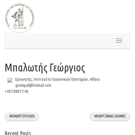
Skip
to
content
Toggle
navigation
Μπαλωτής Γεώργιος
Ερευνητής, Ινστιτούτο Γεωπονικών Επιστημών, Αθήνα
geompal@hotmail.com
+302108011146
ΜΠΑΚΙΡΤΖΉ ΌΛΓΑ
ΜΠΑΡΤΖΆΝΑΣ ΘΩΜΆΣ
Recent Posts