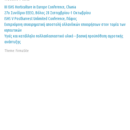
ΙΙΙ ISHS Horticulture in Europe Conference, Chania
27o Συνέδριο ΕΕΕΟ, Βόλος 28 Σεπτεμβρίου-1 Οκτωβρίου
ISHS V Postharvest Unlimited Conference, Πάφος
Εισερχόμενη επιχειρηματική αποστολή ολλανδικών επιχειρήσεων στον τομέα των
κηπευτικών
Υγιές και κατάλληλο πολλαπλασιαστικό υλικό – βασική προϋπόθεση αγροτικής
ανάπτυξης
Theme:
FirmaSite