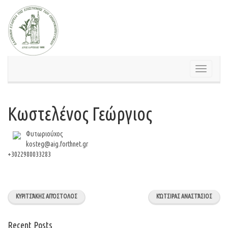
Skip
to
content
Toggle
navigation
Κωστελένος Γεώργιος
Φυτωριούχος
kosteg@aig.forthnet.gr
+3022980033283
ΚΥΡΙΤΣΆΚΗΣ ΑΠΌΣΤΟΛΟΣ
ΚΏΤΣΙΡΑΣ ΑΝΑΣΤΆΣΙΟΣ
Recent Posts