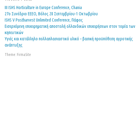
ΙΙΙ ISHS Horticulture in Europe Conference, Chania
27o Συνέδριο ΕΕΕΟ, Βόλος 28 Σεπτεμβρίου-1 Οκτωβρίου
ISHS V Postharvest Unlimited Conference, Πάφος
Εισερχόμενη επιχειρηματική αποστολή ολλανδικών επιχειρήσεων στον τομέα των
κηπευτικών
Υγιές και κατάλληλο πολλαπλασιαστικό υλικό – βασική προϋπόθεση αγροτικής
ανάπτυξης
Theme:
FirmaSite