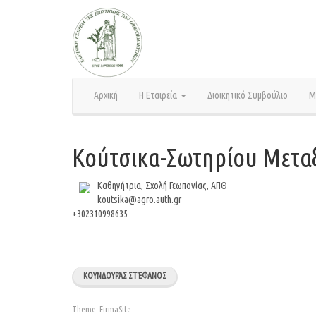
Skip
to
content
Αρχική
Η Εταιρεία
Διοικητικό Συμβούλιο
Μ
Κούτσικα-Σωτηρίου Μετα
Καθηγήτρια, Σχολή Γεωπονίας, ΑΠΘ
koutsika@agro.auth.gr
+302310998635
ΚΟΥΝΔΟΥΡΆΣ ΣΤΈΦΑΝΟΣ
Theme:
FirmaSite