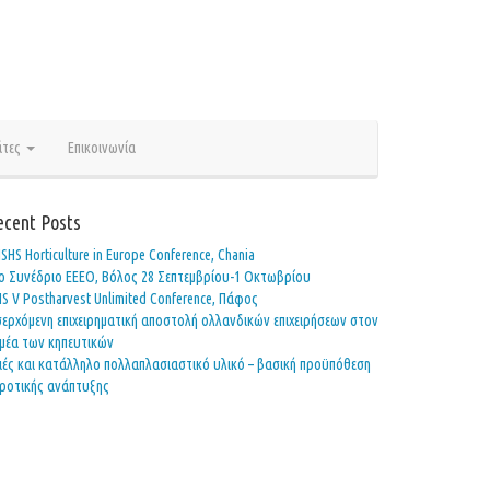
άτες
Επικοινωνία
ecent Posts
Ι ISHS Horticulture in Europe Conference, Chania
o Συνέδριο ΕΕΕΟ, Βόλος 28 Σεπτεμβρίου-1 Οκτωβρίου
HS V Postharvest Unlimited Conference, Πάφος
σερχόμενη επιχειρηματική αποστολή ολλανδικών επιχειρήσεων στον
μέα των κηπευτικών
ιές και κατάλληλο πολλαπλασιαστικό υλικό – βασική προϋπόθεση
ροτικής ανάπτυξης