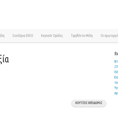
έλη
Συνέδρια ΕΕΕΟ
Keynote Ομιλίες
Τιμηθέντα Μέλη
Οι πρωτεργ
R
ξία
ΙΙ
27
IS
Ει
το
Υγ
αγ
ΚΟΥΤΣΌΣ ΘΕΌΔΩΡΟΣ