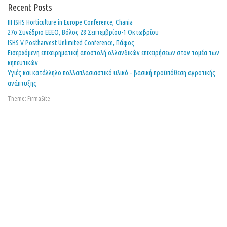
Recent Posts
ΙΙΙ ISHS Horticulture in Europe Conference, Chania
27o Συνέδριο ΕΕΕΟ, Βόλος 28 Σεπτεμβρίου-1 Οκτωβρίου
ISHS V Postharvest Unlimited Conference, Πάφος
Εισερχόμενη επιχειρηματική αποστολή ολλανδικών επιχειρήσεων στον τομέα των
κηπευτικών
Υγιές και κατάλληλο πολλαπλασιαστικό υλικό – βασική προϋπόθεση αγροτικής
ανάπτυξης
Theme:
FirmaSite