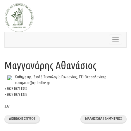
Skip
to
content
Toggle
navigation
Μαγγανάρης Αθανάσιος
Καθηγητής, Σχολή Τεχνολογία Γεωπονίας, ΤΕΙ Θεσσαλονίκης
manganar@cp.teithe.gr
+302310791332
+302310791332
337
ΛΙΟΝΆΚΗΣ ΣΠΎΡΟΣ
ΜΑΛΛΙΣΙΏΒΑΣ ΔΗΜΉΤΡΙΟΣ