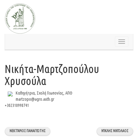
Skip
to
content
Toggle
navigation
Νικήτα-Μαρτζοπούλου
Χρυσούλα
Καθηγήτρια, Σχολή Γεωπονίας, ΑΠΘ
martzopo@agro.auth.gr
+302310998741
ΝΕΚΤΆΡΙΟΣ ΠΑΝΑΓΙΏΤΗΣ
ΝΊΚΛΗΣ ΝΙΚΌΛΑOΣ