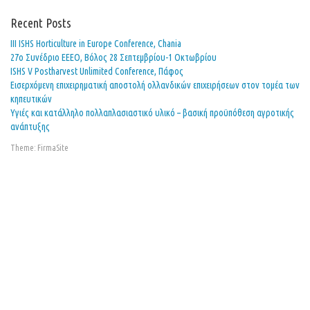
Recent Posts
ΙΙΙ ISHS Horticulture in Europe Conference, Chania
27o Συνέδριο ΕΕΕΟ, Βόλος 28 Σεπτεμβρίου-1 Οκτωβρίου
ISHS V Postharvest Unlimited Conference, Πάφος
Εισερχόμενη επιχειρηματική αποστολή ολλανδικών επιχειρήσεων στον τομέα των
κηπευτικών
Υγιές και κατάλληλο πολλαπλασιαστικό υλικό – βασική προϋπόθεση αγροτικής
ανάπτυξης
Theme:
FirmaSite