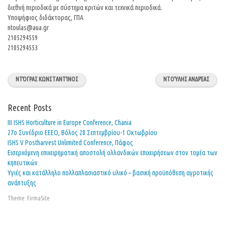
διεθνή περιοδικά με σύστημα κριτών και τεχνικά περιοδικά.
Υποψήφιος διδάκτορας, ΓΠΑ
ntoulas@aua.gr
2105294559
2105294553
ΝΤΌΓΡΑΣ ΚΩΝΣΤΑΝΤΊΝΟΣ
ΝΤΟΎΛΗΣ ΑΝΔΡΈΑΣ
Recent Posts
ΙΙΙ ISHS Horticulture in Europe Conference, Chania
27o Συνέδριο ΕΕΕΟ, Βόλος 28 Σεπτεμβρίου-1 Οκτωβρίου
ISHS V Postharvest Unlimited Conference, Πάφος
Εισερχόμενη επιχειρηματική αποστολή ολλανδικών επιχειρήσεων στον τομέα των
κηπευτικών
Υγιές και κατάλληλο πολλαπλασιαστικό υλικό – βασική προϋπόθεση αγροτικής
ανάπτυξης
Theme:
FirmaSite