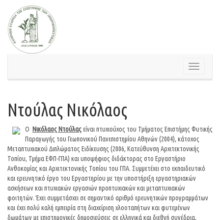
Skip
to
content
Toggle
navigation
Ντούλας Νικόλαος
Ο
Νικόλαος Ντούλας
είναι πτυχιούχος του Τμήματος Επιστήμης Φυτικής
Παραγωγής του Γεωπονικού Πανεπιστημίου Αθηνών (2004), κάτοχος
Μεταπτυχιακού Διπλώματος Ειδίκευσης (2006, Κατεύθυνση Αρχιτεκτονικής
Τοπίου, Τμήμα ΕΦΠ-ΓΠΑ) και υποψήφιος διδάκτορας στο Εργαστήριο
Ανθοκομίας και Αρχιτεκτονικής Τοπίου του ΓΠΑ. Συμμετέχει στο εκπαιδευτικό
και ερευνητικό έργο του Εργαστηρίου με την υποστήριξη εργαστηριακών
ασκήσεων και πτυχιακών εργασιών προπτυχιακών και μεταπτυχιακών
φοιτητών. Έχει συμμετάσχει σε σημαντικό αριθμό ερευνητικών προγραμμάτων
και έχει πολύ καλή εμπειρία στη διαχείριση χλοοταπήτων και φυτεμένων
δωμάτων με επιστημονικές δημοσιεύσεις σε ελληνικά και διεθνή συνέδρια,