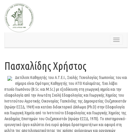
Skip
to
content
Toggle
navigation
Πασχαλίδης Χρήστος
Διετέλεσε Καθηγητής του Α.Τ.Ε.Ι., Σχολής Τεχνολογίας Γεωπονίας του και
σήμερα είναι Ομότιμος Καθηγητής του ΑΤΕΙ Καλαμάτας. Έχει λάβει
πτυχίο Γεωπόνου (Β.Sc. και M.Sc.) με εξειδίκευση στη γεωργική χημεία και την
εδαφολογία από την Ανωτάτη Σχολή Εδαφολογίας και Γεωργικής Χημείας του
Ινστιτούτου Αγροτικής Οικονομίας Τασκένδης της Δημοκρατίας Ουζμπεκιστάν
(πρώην ΕΣΣΔ, 1969) και κατέχει διδακτορικό Δίπλωμα (Ph.D) στην Εδαφολογία
και Γεωργική Χημεία από το Ινστιτούτο Εδαφολογίας και Γεωργικής Χημείας της
Ακαδημίας Επιστημών του Ουζμπεκιστάν (πρώην ΕΣΣΔ, 1978). Το επιστημονικό-
ερευνητικό έργο καλύπτει ένα ευρύ φάσμα δραστηριοτήτων και αφορά στη
μελέτη της αποτελεσματικότητας της χρήσης ανόργανων και οργανικών