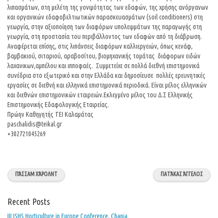
λιπασμάτων, στη μελέτη της γονιμότητας των εδαφών, της χρήσης ανόργανων
και οργανικών εδαφοβελτιωτικών παρασκευασμάτων (soil conditioners) στη
γεωργία, στην αξιοποίηση των διαφόρων υπολειμμάτων της παραγωγής στη
γεωργία, στη προστασία του περιβάλλοντος των εδαφών από τη διάβρωση.
Αναφέρεται επίσης, στις λιπάνσεις διαφόρων καλλιεργειών, όπως κενάφ,
βαμβακιού, σιταριού, αραβοσίτου, βιομηχανικής τομάτας διάφορων ειδών
λαχανικων,αμπέλου και ιπποφαές. Συμμετείχε σε πολλά διεθνή επιστημονικά
συνέδρια στο εξωτερικό και στην Ελλάδα και δημοσίευσε πολλές ερευνητικές
εργασίες σε διεθνή και ελληνικά επιστημονικά περιοδικά. Είναι μέλος ελληνικών
και διεθνών επιστημονικών εταιρειών.Εκλεγμένο μέλος του Δ.Σ Ελληνικής
Επιστημονικής Εδαφολογικής Εταιρείας.
Πρώην Καθηγητής ΤΕΙ Καλαμάτας
paschalidis@teikal.gr
+302721045269
ΠΆΣΣΑΜ ΧΆΡΟΛΝΤ
ΠΑΤΆΚΑΣ ΆΓΓΕΛΟΣ
Recent Posts
ΙΙΙ ISHS Horticulture in Europe Conference, Chania