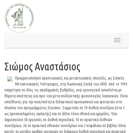
Skip
to
content
Toggle
navigation
Σιώμος Αναστάσιος
Πραγματοποίησε προπτυχιακές και μεταπτυχιακές σπουδές, ως Ειδικός
Μεταπτυχιακός Υπότροφος, στη Γεωπονική Σχολή του ΑΠΘ. Από το 1995
υπηρέτησε σε όλες τις ακαδημαϊκές βαθμίδες, ενώ ερευνητικά ασχολείται με
θέματα ποιότητας και προ- και μετα-συλλεκτικής φυσιολογίας λαχανικών. Είναι
υπεύθυνος για την κινητικότητα διδακτικού προσωπικού και φοιτητών στα
πλαίσια του προγράμματος Erasmus. Συμμετείχε σε 19 διεθνή συνέδρια (στα 5
ως προσκεκλημένος ομιλητής) και σε άλλα τόσα εθνικά και ημερίδες. Έχει
δημοσιεύσει 38 εργασίες σε διεθνή περιοδικά, 18 σε πρακτικά διεθνών
συνεδρίων, 26 σε πρακτικά εθνικών συνεδρίων και 2 κεφάλαια σε βιβλία. Είναι
κριτής σε μεγάλο αριθμό εργασιών σε διάφορα διεθνή περιοδικά και πρακτικά