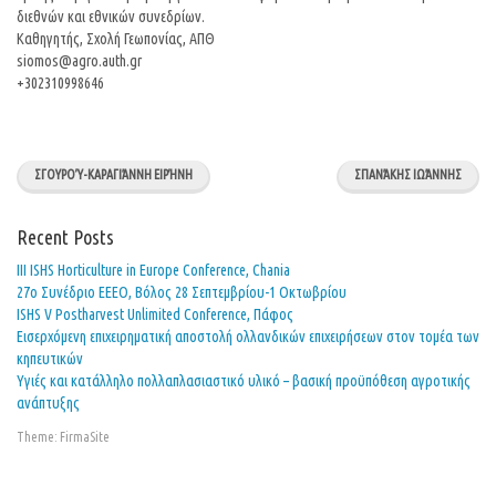
διεθνών και εθνικών συνεδρίων.
Καθηγητής, Σχολή Γεωπονίας, ΑΠΘ
siomos@agro.auth.gr
+302310998646
ΣΓΟΥΡΟΎ-ΚΑΡΑΓΙΆΝΝΗ ΕΙΡΉΝΗ
ΣΠΑΝΆΚΗΣ ΙΩΆΝΝΗΣ
Recent Posts
ΙΙΙ ISHS Horticulture in Europe Conference, Chania
27o Συνέδριο ΕΕΕΟ, Βόλος 28 Σεπτεμβρίου-1 Οκτωβρίου
ISHS V Postharvest Unlimited Conference, Πάφος
Εισερχόμενη επιχειρηματική αποστολή ολλανδικών επιχειρήσεων στον τομέα των
κηπευτικών
Υγιές και κατάλληλο πολλαπλασιαστικό υλικό – βασική προϋπόθεση αγροτικής
ανάπτυξης
Theme:
FirmaSite