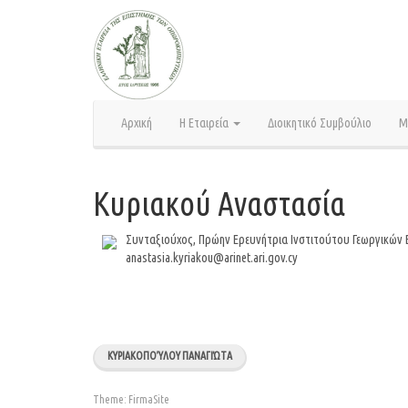
Skip
to
content
Αρχική
Η Εταιρεία
Διοικητικό Συμβούλιο
Μ
Κυριακού Αναστασία
Συνταξιούχος, Πρώην Ερευνήτρια Ινστιτούτου Γεωργικών
anastasia.kyriakou@arinet.ari.gov.cy
ΚΥΡΙΑΚΟΠΟΎΛΟΥ ΠΑΝΑΓΙΏΤΑ
Theme:
FirmaSite