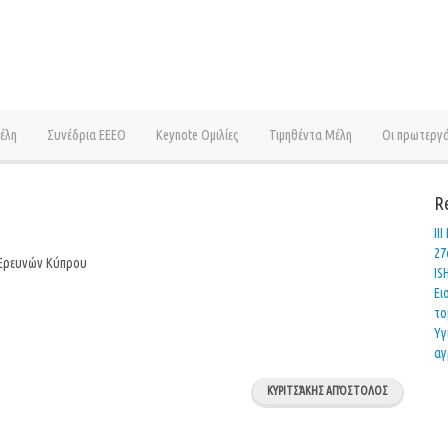
έλη
Συνέδρια ΕΕΕΟ
Keynote Ομιλίες
Τιμηθέντα Μέλη
Οι πρωτεργ
R
ΙΙ
27
 Ερευνών Κύπρου
IS
Ει
το
Υγ
αγ
ΚΥΡΙΤΣΆΚΗΣ ΑΠΌΣΤΟΛΟΣ