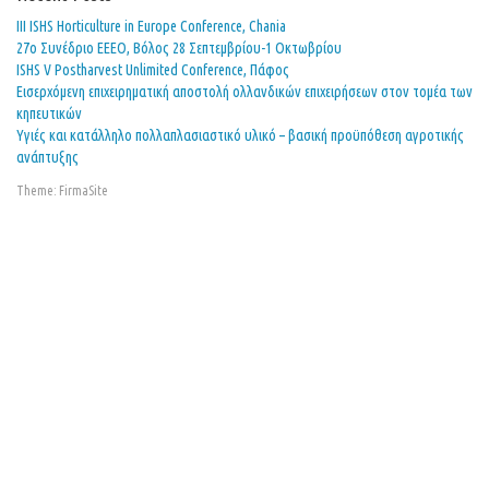
ΙΙΙ ISHS Horticulture in Europe Conference, Chania
27o Συνέδριο ΕΕΕΟ, Βόλος 28 Σεπτεμβρίου-1 Οκτωβρίου
ISHS V Postharvest Unlimited Conference, Πάφος
Εισερχόμενη επιχειρηματική αποστολή ολλανδικών επιχειρήσεων στον τομέα των
κηπευτικών
Υγιές και κατάλληλο πολλαπλασιαστικό υλικό – βασική προϋπόθεση αγροτικής
ανάπτυξης
Theme:
FirmaSite