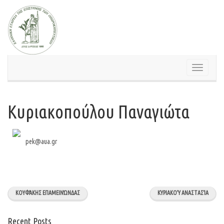
Skip
to
content
Toggle
navigation
Κυριακοπούλου Παναγιώτα
pek@aua.gr
ΚΟΥΦΆΚΗΣ ΕΠΑΜΕΙΝΏΝΔΑΣ
ΚΥΡΙΑΚΟΎ ΑΝΑΣΤΑΣΊΑ
Recent Posts